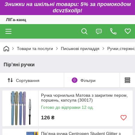
Знижки на шкільні товари: 5% за промокодом
dcvz5xollp!
ЛІГа-канц
Товари та послуги
Письмові приладдя
Ручки,стержні
Пір'яні ручки
Сортування
0
Фільтри
Ручка чорнильна Матова з закритим пером,
поршень, капсула (30017)
Готово до відправки 12 од.
126
₴
Пір'яна ручка Centropen Student Glitter з