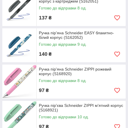
корпус з картриджем (S162051)
Готово до відправки 8 од.
137
₴
Ручка пір'яна Schneider EASY блакитно-
білий корпус (S162052)
Готово до відправки 9 од.
140
₴
Ручка пір'яна Schneider ZIPPI рожевий
корпус (S168920)
Готово до відправки 8 од.
97
₴
Ручка пір'єва Schneider ZIPPI м'ятний корпус
(S168921)
Готово до відправки 10 од.
97
₴