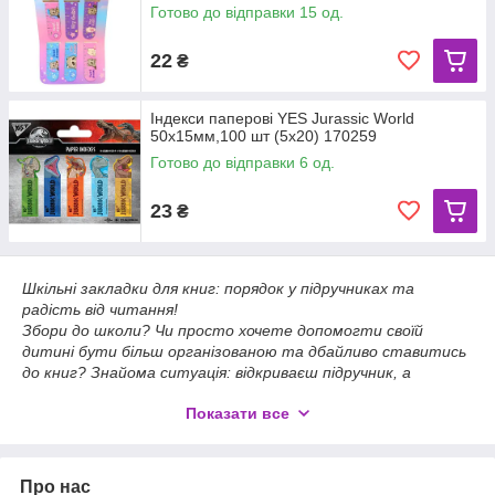
Готово до відправки 15 од.
22
₴
Індекси паперові YES Jurassic World
50x15мм,100 шт (5x20) 170259
Готово до відправки 6 од.
23
₴
Шкільні закладки для книг: порядок у підручниках та
радість від читання!
Збори до школи? Чи просто хочете допомогти своїй
дитині бути більш організованою та дбайливо ставитись
до книг? Знайома ситуація: відкриваєш підручник, а
потрібну сторінку шукаєш кілька хвилин, або, ще гірше,
Показати все
бачиш загнуті "ріжки"...
На допомогу приходять незамінні помічники кожного учня –
шкільні закладки для книг! Це той маленький, але дуже
важливий аксесуар, який реально спрощує життя
Про нас