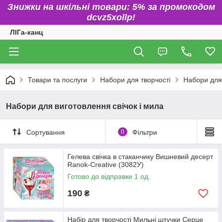
Знижки на шкільні товари: 5% за промокодом
dcvz5xollp!
ЛІГа-канц
Товари та послуги
Набори для творчості
Набори для 
Набори для виготовлення свічок і мила
Сортування
0
Фільтри
Гелева свічка в стаканчику Вишневий десерт
Ranok-Creative (3082У)
Готово до відправки 1 од.
190
₴
Набір для творчості Мильні штучки Серце