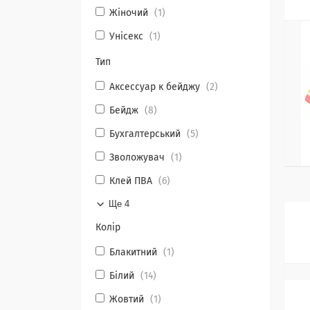
Жіночий
1
Унісекс
1
Тип
Аксессуар к бейджу
2
Бейдж
8
Бухгалтерський
5
Зволожувач
1
Клей ПВА
6
Ще 4
Колір
Блакитний
1
Білий
14
Жовтий
1