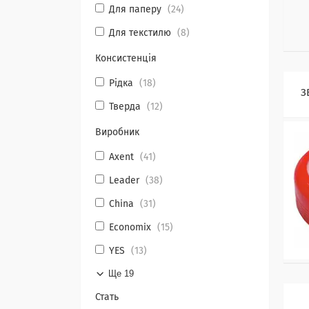
Для паперу
24
Для текстилю
8
Консистенція
Рідка
18
З
Тверда
12
Виробник
Axent
41
Leader
38
China
31
Economix
15
YES
13
Ще 19
Стать