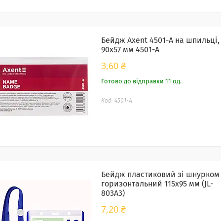
Бейдж Axent 4501-A на шпильці,
90х57 мм 4501-А
3,60 ₴
Готово до відправки 11 од.
4501-А
Бейдж пластиковий зі шнурком
горизонтальний 115х95 мм (JL-
803A3)
7,20 ₴