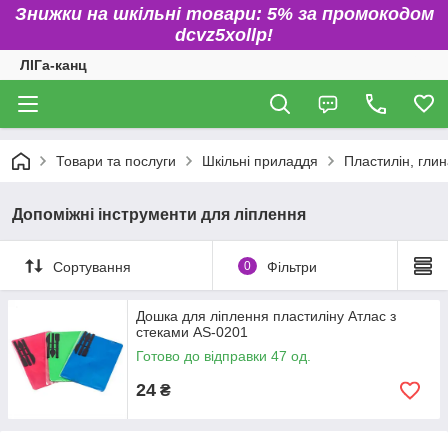
Знижки на шкільні товари: 5% за промокодом
dcvz5xollp!
ЛІГа-канц
Товари та послуги
Шкільні приладдя
Пластилін, гли
Допоміжні інструменти для ліплення
Сортування
0
Фільтри
Дошка для ліплення пластиліну Атлас з
стеками AS-0201
Готово до відправки 47 од.
24
₴