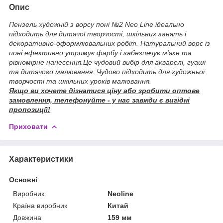
Опис
Пензель художній з ворсу поні №2 Neo Line ідеально
підходить для дитячої творчості, шкільних занять і
декоративно-оформлювальних робіт. Натуральний ворс із
поні ефективно утримує фарбу і забезпечує м'яке та
рівномірне нанесення.Це чудовий вибір для акварелі, гуаші
та дитячого малювання. Чудово підходить для художньої
творчості та шкільних уроків малювання.
Якщо ви хочете дізнатися ціну або зробити оптове
замовлення, телефонуйте - у нас завжди є вигідні
пропозиції!
Приховати
Характеристики
Основні
Виробник
Neoline
Країна виробник
Китай
Довжина
159 мм