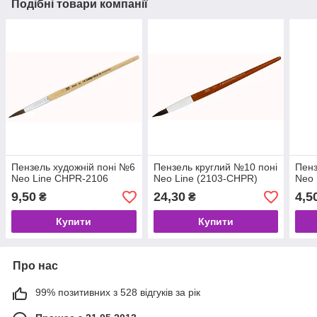
Подібні товари компанії
Пензель художній поні №6
Пензель круглий №10 поні
Пенз
Neo Line CHPR-2106
Neo Line (2103-CHPR)
Neo 
9,50
24,30
4,5
₴
₴
Купити
Купити
Про нас
99% позитивних з 528 відгуків за рік