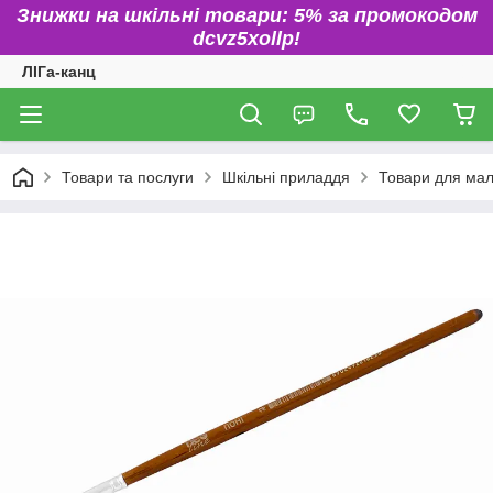
Знижки на шкільні товари: 5% за промокодом
dcvz5xollp!
ЛІГа-канц
Товари та послуги
Шкільні приладдя
Товари для ма