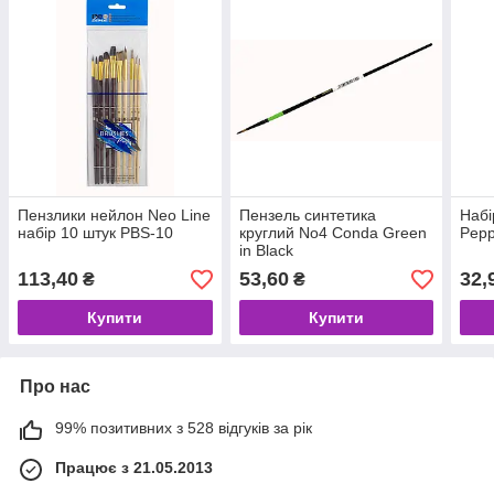
Пензлики нейлон Neo Line
Пензель синтетика
Набі
набір 10 штук PBS-10
круглий No4 Conda Green
Pepp
in Black
113,40
53,60
32,
₴
₴
Купити
Купити
Про нас
99% позитивних з 528 відгуків за рік
Працює з 21.05.2013