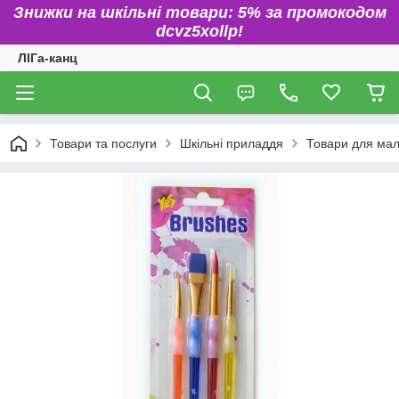
Знижки на шкільні товари: 5% за промокодом
dcvz5xollp!
ЛІГа-канц
Товари та послуги
Шкільні приладдя
Товари для ма