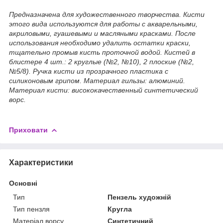
Предназначена для художественного творчества. Кисти
этого вида используются для работы с акварельными,
акриловыми, гуашевыми и масляными красками. После
использования необходимо удалить остатки краски,
тщательно промыв кисть проточной водой. Кистей в
блистере 4 шт.: 2 круглые (№2, №10), 2 плоские (№2,
№5/8). Ручка кисти из прозрачного пластика с
силиконовым грипом. Материал гильзы: алюминий.
Материал кисти: висококачественный синтетический
ворс.
Приховати
Характеристики
Основні
Тип
Пензель художній
Тип пензля
Кругла
Матеріал ворсу
Синтетичний