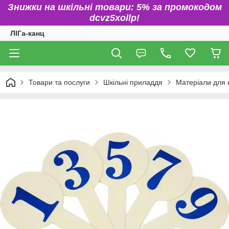
Знижки на шкільні товари: 5% за промокодом
dcvz5xollp!
ЛІГа-канц
Товари та послуги
Шкільні приладдя
Матеріали для 