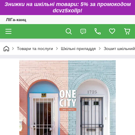
Знижки на шкільні товари: 5% за промокодом
dcvz5xollp!
ЛІГа-канц
Товари та послуги
Шкільні приладдя
Зошит шкільний