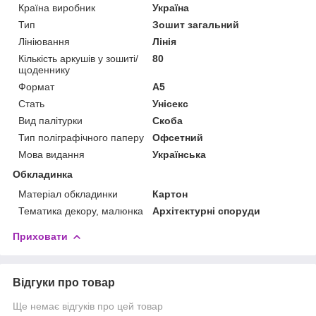
Країна виробник
Україна
Тип
Зошит загальний
Лініювання
Лінія
Кількість аркушів у зошиті/
80
щоденнику
Формат
A5
Стать
Унісекс
Вид палітурки
Скоба
Тип поліграфічного паперу
Офсетний
Мова видання
Українська
Обкладинка
Матеріал обкладинки
Картон
Тематика декору, малюнка
Архітектурні споруди
Приховати
Відгуки про товар
Ще немає відгуків про цей товар