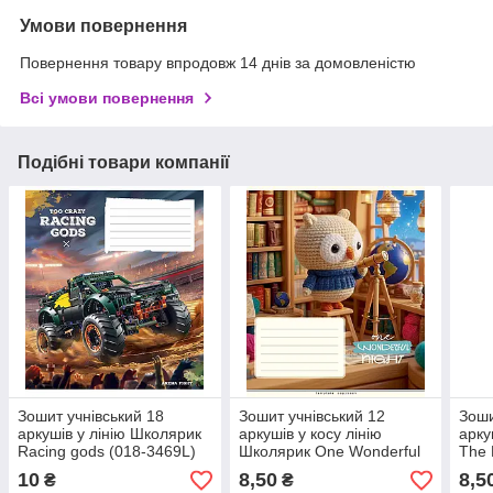
Умови повернення
Повернення товару впродовж 14 днів за домовленістю
Всі умови повернення
Подібні товари компанії
Зошит учнівський 18
Зошит учнівський 12
Зоши
аркушів у лінію Школярик
аркушів у косу лінію
арку
Racing gods (018-3469L)
Школярик One Wonderful
The 
Day (012-3770C)
10
8,50
8,5
₴
₴