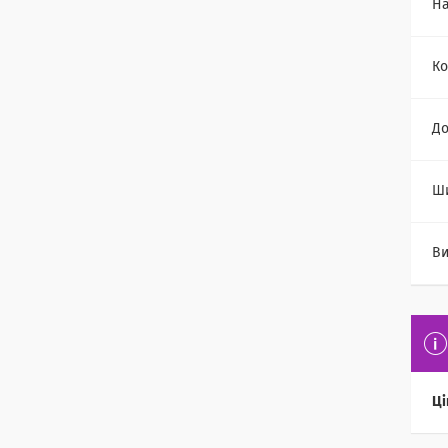
На
Ко
Д
Ш
Ви
Ці