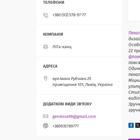
+380 (93) 578-97-77
Пена
дизай
Особл
ЛІГа-канц
22 пр
флом
повся
Одина
пенал
вул.Івана Рубчака 25
Міцн
приміщення 101, Львів, Україна
ульт
Стиль
виділ
Зручн
зручн
gendosa98@gmail.com
+380935789777