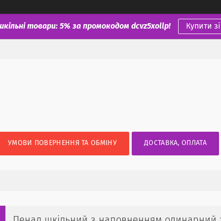
шкільні товари: 5% за промокодом dcvz5xollp!
Купити з
УМОВИ ПОВЕРНЕННЯ ТА ОБМІНУ
ДОСТАВКА, ОПЛАТА
Пенал шкільний з наповненням одинарний з ві