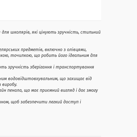
ня для школярів, які цінують зручність, стильний
лярських предметів, включно з олівцями,
мкою, точилкою, що робить його ідеальним для
ють зручність зберігання і транспортування
ьним водовідштовхувальним, що захищає від
 виробу.
айн пенала, що має приємний вигляд і дає змогу
ином, щоб забезпечити легкий доступ і