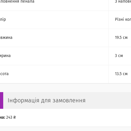
повнення пенала
З напов
лір
Різні ко
овжина
19.5 см
ирина
3 см
сота
13.5 см
Інформація для замовлення
на:
243 ₴