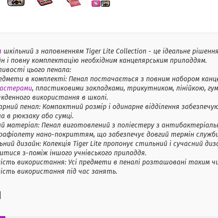
л
шкільний з наповненням Tiger Lite Collection - це ідеальне рішен
н і повну комплектацію необхідним канцелярським приладдям.
ивості цього пенала:
едмети в комплекті: Пенал постачається з повним набором канце
астерами
, пластиковими закладками, трикутником, лінійкою, гу
кденного використання в школі.
рний пенал: Компактний розмір і одинарне відділення забезпечу
а в рюкзаку або сумці.
ий матеріал: Пенал виготовлений з поліестеру з антибактеріал
рафіолету нано-покриттям, що забезпечує довгий термін служби
ний дизайн: Колекція Tiger Lite пропонує стильний і сучасний диз
итися з-поміж іншого учнівського приладдя.
ість використання: Усі предмети в пеналі розташовані таким ч
ість використання під час занять.