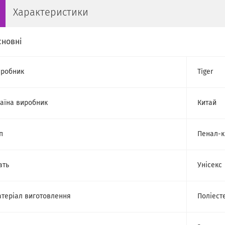
Характеристики
сновні
робник
Tiger
аїна виробник
Китай
п
Пенал-
ать
Унісекс
теріал виготовлення
Поліест