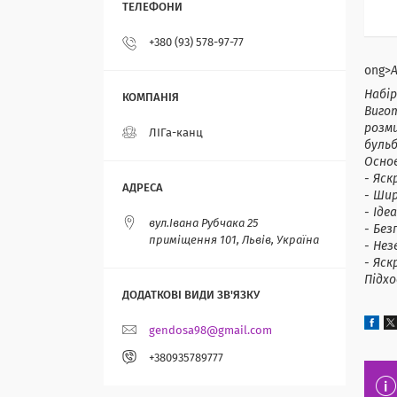
+380 (93) 578-97-77
ong>
А
Набір
Вигот
розми
ЛІГа-канц
буль
Осно
- Яск
- Шир
- Іде
вул.Івана Рубчака 25
- Без
приміщення 101, Львів, Україна
- Нез
- Яск
Підхо
gendosa98@gmail.com
+380935789777