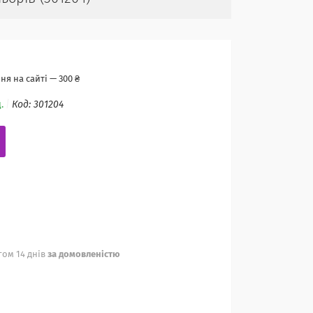
я на сайті — 300 ₴
.
Код:
301204
ом 14 днів
за домовленістю