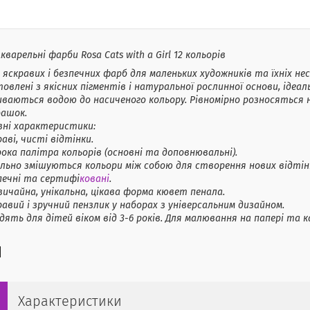
кварельні фарби Rosa Cats with a Girl 12 кольорів
 яскравих і безпечних фарб для маленьких художників та їхніх нес
овлені з якісних пігментів і натуральної рослинної основи, ідеа
ваються водою до насиченого кольору. Рівномірно розносяться на
башок.
вні характеристики:
раві, чисті відтінки.
ока палітра кольорів (основні та доповнювальні).
ально змішуються кольори між собою для створення нових відтінк
печні та сертифі
ковані
.
вичайна, унікальна, цікава форма кювет пенала.
равий і зручний пензлик у наборах з універсальним дизайном.
дять для дітей віком від 3-6 років. Для малювання на папері та 
Характеристики