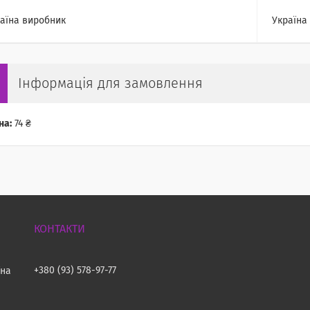
аїна виробник
Україна
Інформація для замовлення
на:
74 ₴
+380 (93) 578-97-77
їна