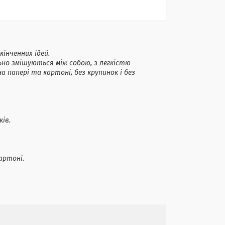
кінченних ідей.
льно змішуються між собою, з легкістю
 папері та картоні, без крупинок і без
ів.
картоні.