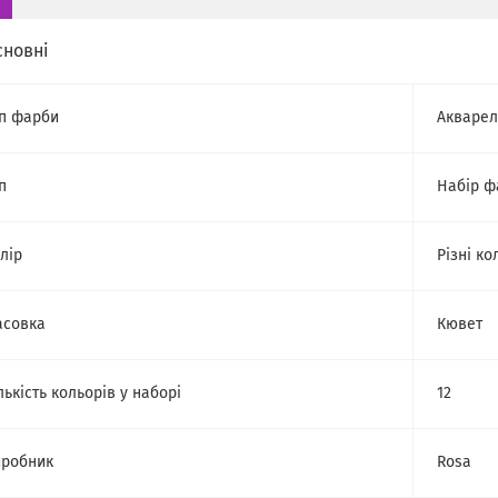
сновні
п фарби
Акварел
п
Набір ф
лір
Різні ко
асовка
Кювет
лькість кольорів у наборі
12
робник
Rosa