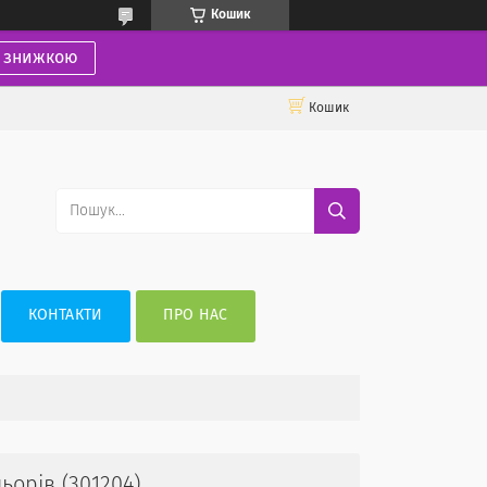
Кошик
і знижкою
Кошик
КОНТАКТИ
ПРО НАС
ьорів (301204)