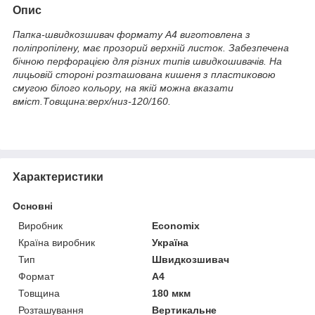
Опис
Папка-швидкозшивач формату А4 виготовлена з
поліпропілену, має прозорий верхній листок. Забезпечена
бічною перфорацією для різних типів швидкошивачів. На
лицьовій стороні розташована кишеня з пластиковою
смугою білого кольору, на якій можна вказати
вміст.Товщина:верх/низ-120/160.
Характеристики
Основні
Виробник
Economix
Країна виробник
Україна
Тип
Швидкозшивач
Формат
A4
Товщина
180 мкм
Розташування
Вертикальне