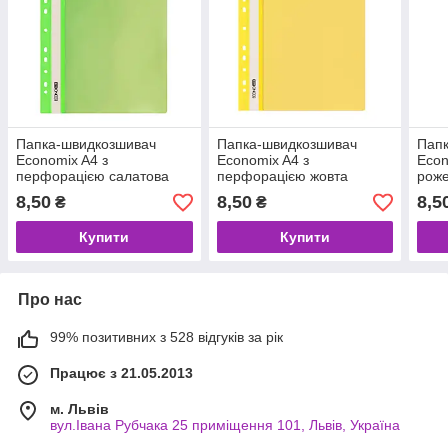
Папка-швидкозшивач
Папка-швидкозшивач
Папк
Economix A4 з
Economix A4 з
Econ
перфорацією салатова
перфорацією жовта
роже
(E31510-13)
(E31510-05)
8,50
8,50
8,5
₴
₴
Купити
Купити
Про нас
99% позитивних з 528 відгуків за рік
Працює з 21.05.2013
м. Львів
вул.Івана Рубчака 25 приміщення 101, Львів, Україна