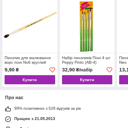
Пензлик для малювання
Набір пензликів Поні 4 шт
Пенз
ворс поні No6 круглий
Peppy Pintо (АВ-4)
Neo 
9,90
32,90
13,
₴
₴/набір
Купити
Купити
Про нас
99% позитивних з 528 відгуків за рік
Працює з 21.05.2013