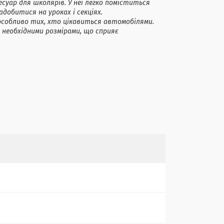
есуар для школярів. У неї легко поміститься
адобитися на уроках і секціях.
, особливо тих, хто цікавиться автомобілями.
необхідними розмірами, що сприяє