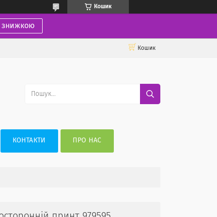
Кошик
і знижкою
Кошик
КОНТАКТИ
ПРО НАС
носторонній принт 979595