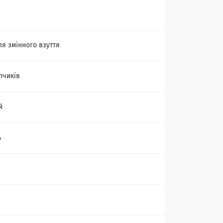
ля змінного взуття
пчиків
й
ь