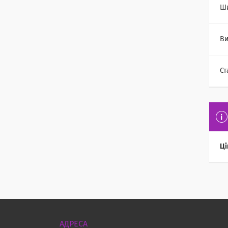
Ш
Ви
Ст
Ці