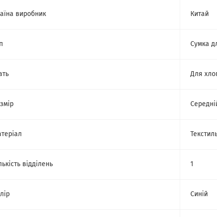
аїна виробник
Китай
п
Сумка д
ать
Для хло
змір
Середні
теріал
Текстил
лькість відділень
1
лір
Синій