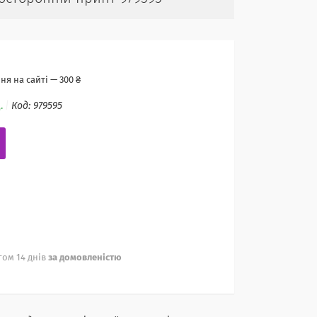
я на сайті — 300 ₴
.
Код:
979595
ом 14 днів
за домовленістю