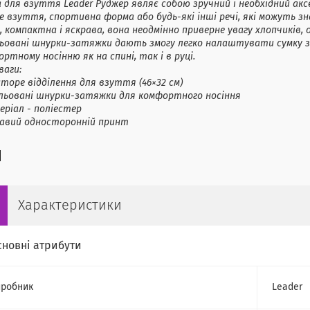
 для взуття Leader Руджер являє собою зручний і необхідний акс
е взуття, спортивна форма або будь-які інші речі, які можуть зн
, компактна і яскрава, вона неодмінно приверне увагу хлопчиків
льовані шнурки-затяжки дають змогу легко налаштувати сумку з 
ртному носінню як на спині, так і в руці.
ваги:
торе відділення для взуття (46×32 см)
ульовані шнурки-затяжки для комфортного носіння
ріал - поліестер
равий односторонній принт
Характеристики
сновні атрибути
робник
Leader