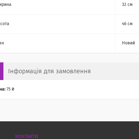
ирина
32 см
сота
46 см
ан
Новий
Інформація для замовлення
на:
75 ₴