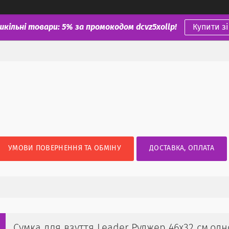
шкільні товари: 5% за промокодом dcvz5xollp!
Купити з
УМОВИ ПОВЕРНЕННЯ ТА ОБМІНУ
ДОСТАВКА, ОПЛАТА
Сумка для взуття Leader Руджер 46x32 см,од