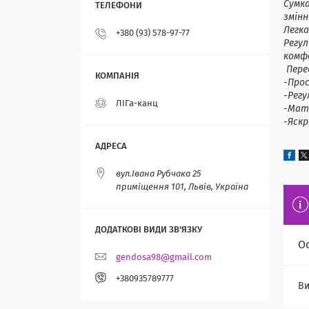
Сумка
змінн
Легка
+380 (93) 578-97-77
Регу
комфо
Пере
-Прос
-Рег
ЛІГа-канц
-Мате
-Яск
вул.Івана Рубчака 25
приміщення 101, Львів, Україна
О
gendosa98@gmail.com
+380935789777
Ви