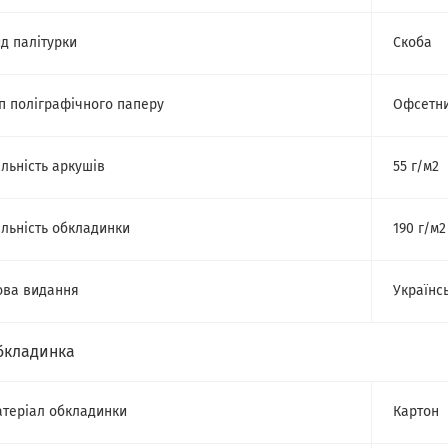
д палітурки
Скоба
п поліграфічного паперу
Офсетн
льність аркушів
55 г/м2
льність обкладинки
190 г/м2
ва видання
Українс
бкладинка
теріал обкладинки
Картон