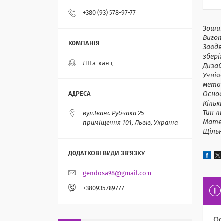
+380 (93) 578-97-77
Зошит
Вигот
Завдя
збер
ЛІГа-канц
Дизай
Учнів
метал
Основ
Кільк
Тип л
вул.Івана Рубчака 25
Матер
приміщення 101, Львів, Україна
Щільн
gendosa98@gmail.com
+380935789777
О