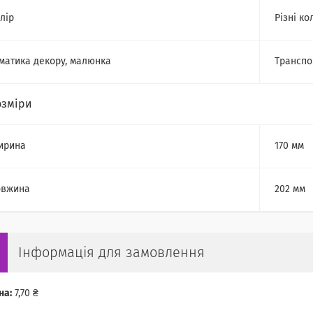
лір
Різні ко
матика декору, малюнка
Транспо
озміри
ирина
170 мм
овжина
202 мм
Інформація для замовлення
на:
7,70 ₴