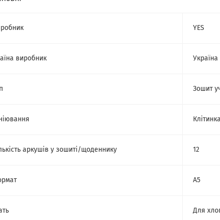
робник
YES
аїна виробник
Україна
п
Зошит у
ніювання
Клітинк
лькість аркушів у зошиті/щоденнику
12
ормат
A5
ать
Для хло