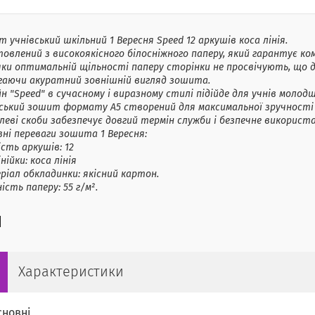
 учнівський шкільний 1 Вересня Speed 12 аркушів коса лінія.
овлений з високоякісного білосніжного паперу, який гарантує к
ки оптимальній щільності паперу сторінки не просвічують, що до
ігаючи акуратний зовнішній вигляд зошита.
н "Speed" в сучасному і виразному стилі підійде для учнів молодш
ський зошит формату А5 створений для максимальної зручності в
еві скоби забезпечує довгий термін служби і безпечне викорис
ні переваги зошита 1 Вересня:
ість аркушів: 12
інійки: коса лінія
іал обкладинки: якісний картон.
ість паперу: 55 г/м².
Характеристики
сновні