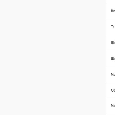
Ви
Ти
Щі
Щі
Мо
О
Ма