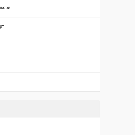
льори
рт