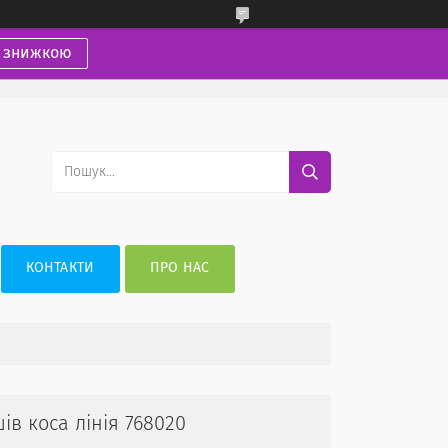
і знижкою
КОНТАКТИ
ПРО НАС
в коса лінія 768020