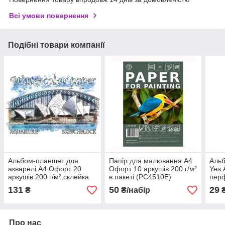
Всі умови повернення
Подібні товари компанії
Альбом-планшет для
Папір для малювання А4
Аль
акварелі А4 Офорт 20
Офорт 10 аркушів 200 г/м²
Yes 
аркушів 200 г/м²,склейка
в пакеті (PC4510E)
пер
(AK4920)
Doll
131
50
29
₴
₴/набір
Про нас