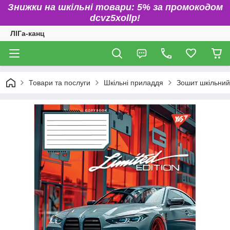
Знижки на шкільні товари: 5% за промокодом
dcvz5xollp!
ЛІГа-канц
Товари та послуги
Шкільні приладдя
Зошит шкільний