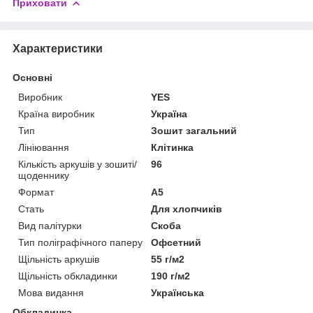
Приховати
Характеристики
Основні
Виробник
YES
Країна виробник
Україна
Тип
Зошит загальний
Лініювання
Клітинка
Кількість аркушів у зошиті/
96
щоденнику
Формат
A5
Стать
Для хлопчиків
Вид палітурки
Скоба
Тип поліграфічного паперу
Офсетний
Щільність аркушів
55 г/м2
Щільність обкладинки
190 г/м2
Мова видання
Українська
Обкладинка