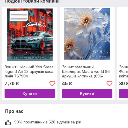
Подібні товари компанії
Зошит шкільний Yes Sreet
Зошит загальний
Зоши
legend А5 12 аркушів коса
Школярик Macro world 96
Фонт
лінія 767904
аркушів клітинка (096-
кліт
3427K)
7,70
45
30
₴
₴
Купити
Купити
Про нас
99% позитивних з 528 відгуків за рік