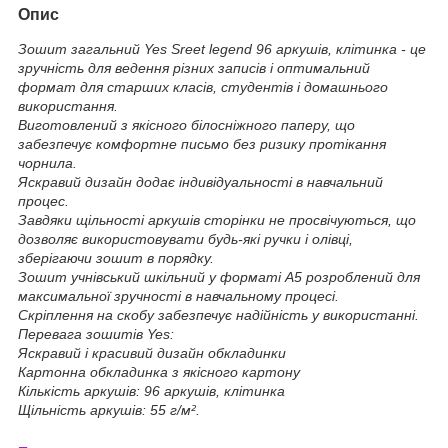
Опис
Зошит загальний Yes Sreet legend 96 аркушів, клітинка - це
зручність для ведення різних записів і оптимальний
формат для старших класів, студентів і домашнього
використання.
Виготовлений з якісного білосніжного паперу, що
забезпечує комфортне письмо без ризику протікання
чорнила.
Яскравий дизайн додає індивідуальності в навчальний
процес.
Завдяки щільності аркушів сторінки не просвічуються, що
дозволяє використовувати будь-які ручки і олівці,
зберігаючи зошит в порядку.
Зошит учнівський шкільний у форматі А5 розроблений для
максимальної зручності в навчальному процесі.
Скріплення на скобу забезпечує надійність у використанні.
Перевага зошитів Yes:
Яскравий і красивий дизайн обкладинки
Картонна обкладинка з якісного картону
Кількість аркушів: 96 аркушів, клітинка
Щільність аркушів: 55 г/м².