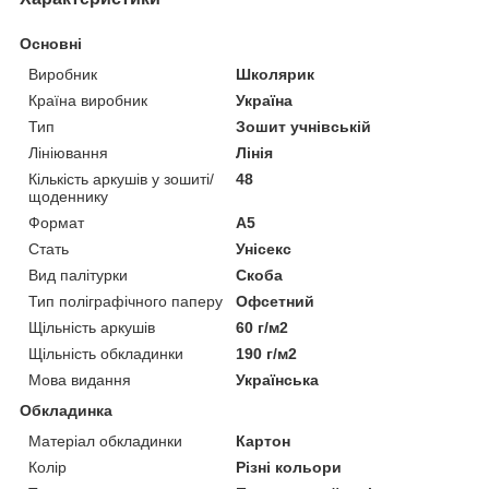
Основні
Виробник
Школярик
Країна виробник
Україна
Тип
Зошит учнівській
Лініювання
Лінія
Кількість аркушів у зошиті/
48
щоденнику
Формат
A5
Стать
Унісекс
Вид палітурки
Скоба
Тип поліграфічного паперу
Офсетний
Щільність аркушів
60 г/м2
Щільність обкладинки
190 г/м2
Мова видання
Українська
Обкладинка
Матеріал обкладинки
Картон
Колір
Різні кольори