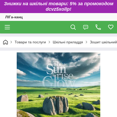
Знижки на шкільні товари: 5% за промокодом
dcvz5xollp!
ЛІГа-канц
Товари та послуги
Шкільні приладдя
Зошит шкільний