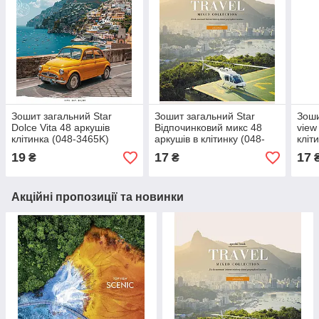
Зошит загальний Star
Зошит загальний Star
Зоши
Dolce Vita 48 аркушів
Відпочинковий микс 48
view
клітинка (048-3465K)
аркушів в клітинку (048-
кліт
3693K)
19
17
17
₴
₴
Акційні пропозиції та новинки