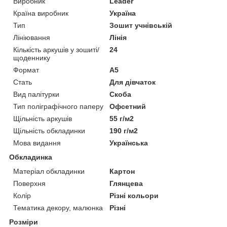
Виробник
Leader
Країна виробник
Україна
Тип
Зошит учнівській
Лініювання
Лінія
Кількість аркушів у зошиті/
24
щоденнику
Формат
A5
Стать
Для дівчаток
Вид палітурки
Скоба
Тип поліграфічного паперу
Офсетний
Щільність аркушів
55 г/м2
Щільність обкладинки
190 г/м2
Мова видання
Українська
Обкладинка
Матеріал обкладинки
Картон
Поверхня
Глянцева
Колір
Різні кольори
Тематика декору, малюнка
Різні
Розміри