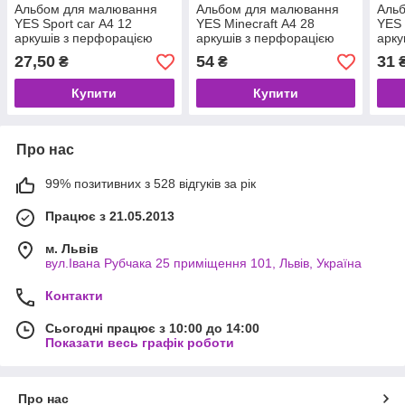
Альбом для малювання
Альбом для малювання
Аль
YES Sport car А4 12
YES Minecraft А4 28
YES 
аркушів з перфорацією
аркушів з перфорацією
арку
(130602)
(130597)
(130
27,50
54
31
₴
₴
Купити
Купити
Про нас
99% позитивних з 528 відгуків за рік
Працює з 21.05.2013
м. Львів
вул.Івана Рубчака 25 приміщення 101, Львів, Україна
Контакти
Сьогодні працює з 10:00 до 14:00
Показати весь графік роботи
Про нас