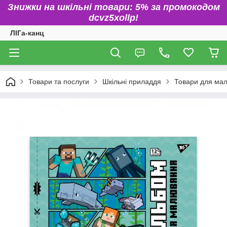
Знижки на шкільні товари: 5% за промокодом
dcvz5xollp!
ЛІГа-канц
Товари та послуги
Шкільні приладдя
Товари для ма