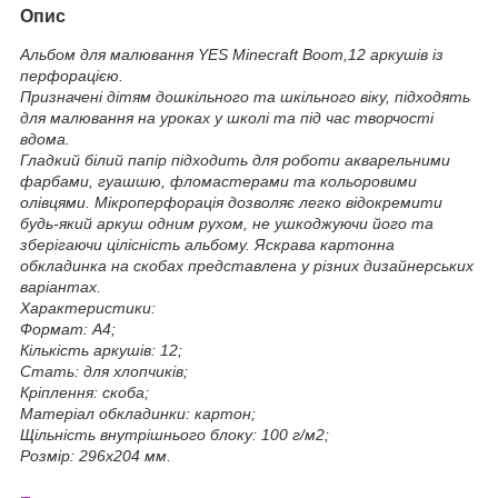
Опис
Альбом для малювання YES Minecraft Boom,12 аркушів із
перфорацією.
Призначені дітям дошкільного та шкільного віку, підходять
для малювання на уроках у школі та під час творчості
вдома.
Гладкий білий папір підходить для роботи акварельними
фарбами, гуашшю, фломастерами та кольоровими
олівцями. Мікроперфорація дозволяє легко відокремити
будь-який аркуш одним рухом, не ушкоджуючи його та
зберігаючи цілісність альбому. Яскрава картонна
обкладинка на скобах представлена ​​у різних дизайнерських
варіантах.
Характеристики:
Формат: А4;
Кількість аркушів: 12;
Стать: для хлопчиків;
Кріплення: скоба;
Матеріал обкладинки: картон;
Щільність внутрішнього блоку: 100 г/м2;
Розмір: 296x204 мм.