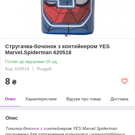
Стругачка-бочонок з контейнером YES
Marvel.Spiderman 620518
Готово до відправки 15 од.
Код: 620518
Роздріб
8
₴
Опис
Характеристики
Відгуки про товар
Доставка
Опис
Точилка-боч
онок з ко
нтейнером YES Marvel.Spiderman
призначена для заточування кольорових і чорнографітних