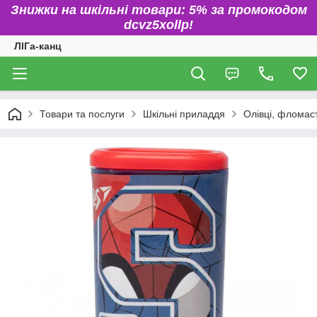
Знижки на шкільні товари: 5% за промокодом
dcvz5xollp!
ЛІГа-канц
Товари та послуги
Шкільні приладдя
Олівці, фломаст