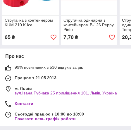
Стругачка з контейнером
Стругачка одинарна з
Стру
KUM 210 K Ice
контейнером В-126 Peppy
один
Pinto
Temp
IC0
65
7,70
20,
₴
₴
Про нас
99% позитивних з 530 відгуків за рік
Працює з 21.05.2013
м. Львів
вул.Івана Рубчака 25 приміщення 101, Львів, Україна
Контакти
Сьогодні працює з 10:00 до 18:00
Показати весь графік роботи