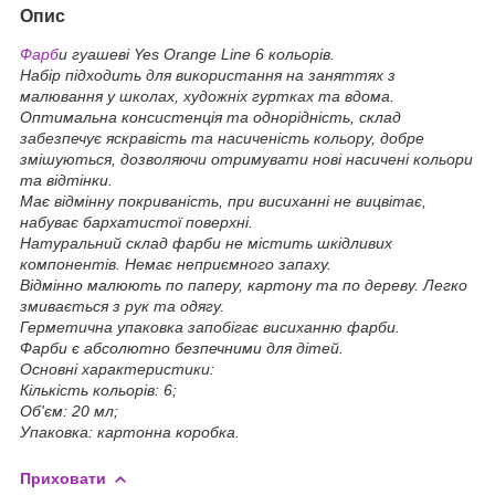
Опис
Фарб
и гуашеві Yes Orange Line 6 кольорів.
Набір підходить для використання на заняттях з
малювання у школах, художніх гуртках та вдома.
Оптимальна консистенція та однорідність, склад
забезпечує яскравість та насиченість кольору, добре
змішуються, дозволяючи отримувати нові насичені кольори
та відтінки.
Має відмінну покриваність, при висиханні не вицвітає,
набуває бархатистої поверхні.
Натуральний склад фарби не містить шкідливих
компонентів. Немає неприємного запаху.
Відмінно малюють по паперу, картону та по дереву. Легко
змивається з рук та одягу.
Герметична упаковка запобігає висиханню фарби.
Фарби є абсолютно безпечними для дітей.
Основні характеристики:
Кількість кольорів: 6;
Об'єм: 20 мл;
Упаковка: картонна коробка.
Приховати