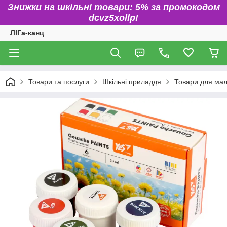
Знижки на шкільні товари: 5% за промокодом
dcvz5xollp!
ЛІГа-канц
Товари та послуги
Шкільні приладдя
Товари для ма