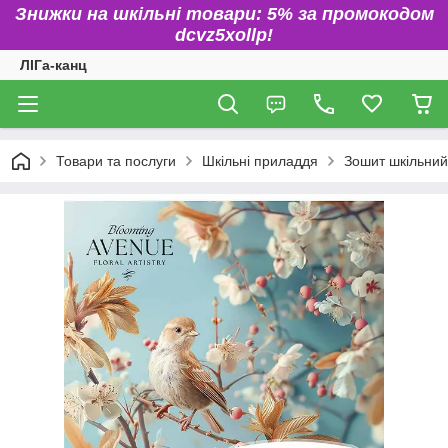
Знижки на шкільні товари: 5% за промокодом
dcvz5xollp!
ЛІГа-канц
Товари та послуги
Шкільні приладдя
Зошит шкільний