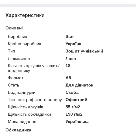
Характеристики
Основні
Виробник
Star
Країна виробник
Україна
Тип
Зошит учнівській
Лініювання
Лінія
Кількість аркушів у зошиті/
18
щоденнику
Формат
A5
Стать
Для дівчаток
Вид палітурки
Скоба
Тип поліграфічного паперу
Офсетний
Щільність аркушів
55 г/м2
Щільність обкладинки
190 г/м2
Мова видання
Українська
Обкладинка