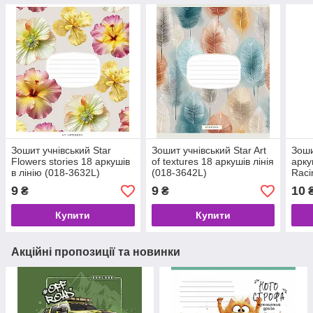
Зошит учнівський Star
Зошит учнівський Star Art
Зоши
Flowers stories 18 аркушів
of textures 18 аркушів лінія
арку
в лінію (018-3632L)
(018-3642L)
Raci
9
9
10
₴
₴
Купити
Купити
Акційні пропозиції та новинки