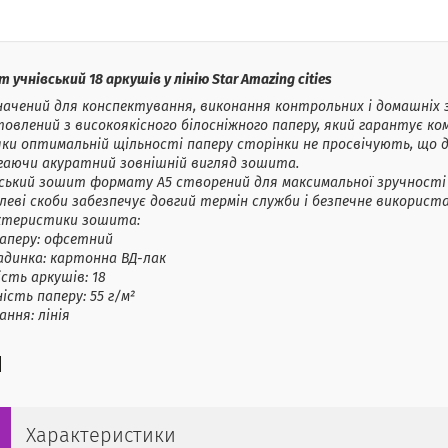
 учнівський 18 аркушів у лінію Star Amazing cities
ачений для конспектування, виконання контрольних і домашніх 
овлений з високоякісного білосніжного паперу, який гарантує к
ки оптимальній щільності паперу сторінки не просвічують, що до
ігаючи акуратний зовнішній вигляд зошита.
ський зошит формату А5 створений для максимальної зручності в
еві скоби забезпечує довгий термін служби і безпечне викорис
ктеристики зошита:
паперу: офсетний
адинка: картонна ВД-лак
ість аркушів: 18
ість паперу: 55 г/м²
ання: лінія
Характеристики