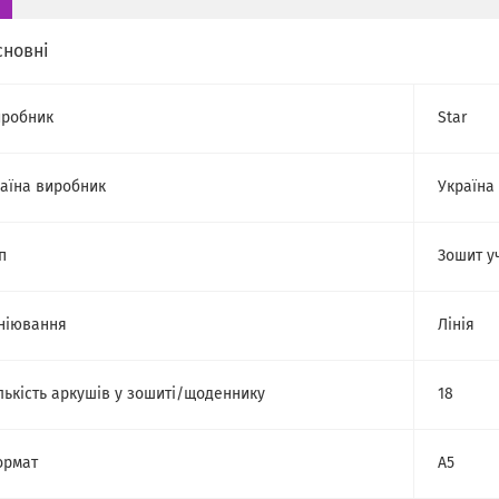
сновні
робник
Star
аїна виробник
Україна
п
Зошит у
ніювання
Лінія
лькість аркушів у зошиті/щоденнику
18
ормат
A5