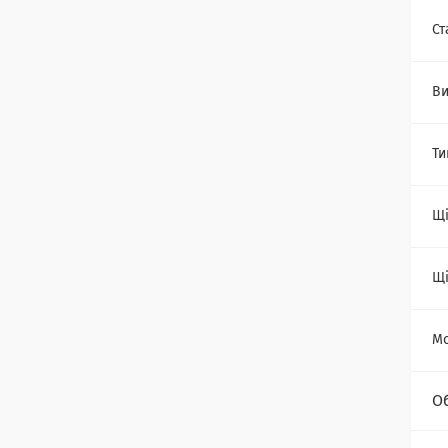
Ст
Ви
Ти
Щі
Щі
Мо
О