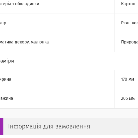
теріал обкладинки
Картон
лір
Різні ко
матика декору, малюнка
Природа
озміри
ирина
170 мм
овжина
205 мм
Інформація для замовлення