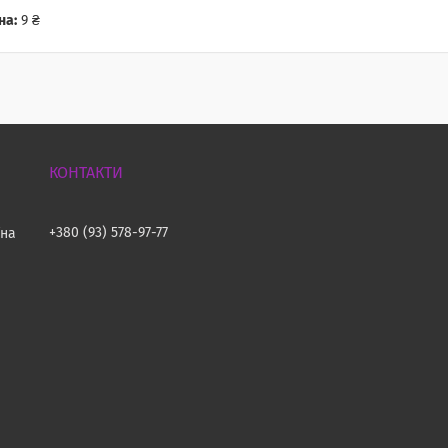
на:
9 ₴
+380 (93) 578-97-77
їна