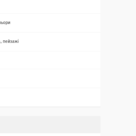
льори
, пейзажі