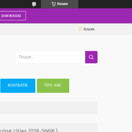
Кошик
і знижкою
Кошик
КОНТАКТИ
ПРО НАС
ing cities (018-3669L)