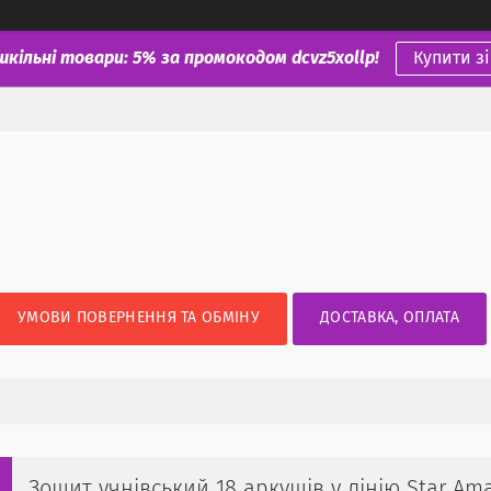
шкільні товари: 5% за промокодом dcvz5xollp!
Купити з
УМОВИ ПОВЕРНЕННЯ ТА ОБМІНУ
ДОСТАВКА, ОПЛАТА
Зошит учнівський 18 аркушів у лінію Star Amaz