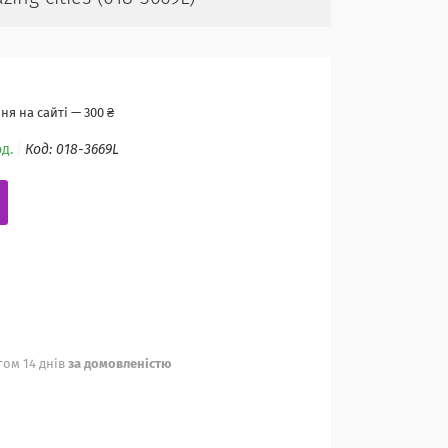
я на сайті — 300 ₴
д.
Код:
018-3669L
ом 14 днів
за домовленістю