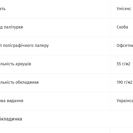
ать
Унісекс
д палітурки
Скоба
п поліграфічного паперу
Офсетн
льність аркушів
55 г/м2
льність обкладинки
190 г/м2
ва видання
Українс
бкладинка