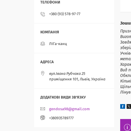
+380 (93) 578-97-77
Зошит
Призн
Вигот
Завдя
ЛІГа-канц
збер
Учнів
метал
Хара
Вид 
вул.Івана Рубчака 25
Обкл
приміщення 101, Львів, Україна
Кільк
Щільн
Лінув
gendosa98@gmail.com
+380935789777