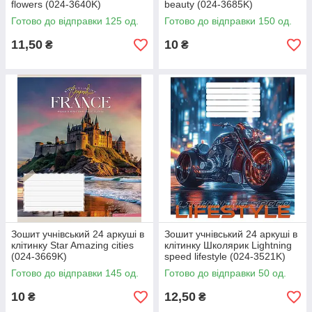
flowers (024-3640K)
beauty (024-3685K)
Готово до відправки 125 од.
Готово до відправки 150 од.
11,50
10
₴
₴
Зошит учнівський 24 аркуші в
Зошит учнівський 24 аркуші в
клітинку Star Amazing cities
клітинку Школярик Lightning
(024-3669K)
speed lifestyle (024-3521K)
Готово до відправки 145 од.
Готово до відправки 50 од.
10
12,50
₴
₴