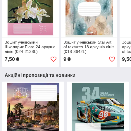
Зошит учнівський
Зошит учнівський Star Art
Зоши
Школярик Flora 24 аркуша
of textures 18 аркушів лінія
арку
лінія (024-2138L)
(018-3642L)
of t
7,50
9
9,5
₴
₴
Акційні пропозиції та новинки