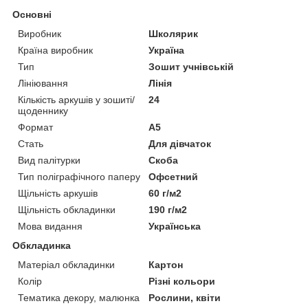
Основні
Виробник
Школярик
Країна виробник
Україна
Тип
Зошит учнівській
Лініювання
Лінія
Кількість аркушів у зошиті/
24
щоденнику
Формат
A5
Стать
Для дівчаток
Вид палітурки
Скоба
Тип поліграфічного паперу
Офсетний
Щільність аркушів
60 г/м2
Щільність обкладинки
190 г/м2
Мова видання
Українська
Обкладинка
Матеріал обкладинки
Картон
Колір
Різні кольори
Тематика декору, малюнка
Рослини, квіти