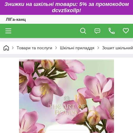
Знижки на шкільні товари: 5% за промокодом
dcvz5xollp!
ЛІГа-канц
Товари та послуги
Шкільні приладдя
Зошит шкільний