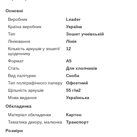
Основні
Виробник
Leader
Країна виробник
Україна
Тип
Зошит учнівській
Лініювання
Лінія
Кількість аркушів у зошиті/
12
щоденнику
Формат
A5
Стать
Для хлопчиків
Вид палітурки
Скоба
Тип поліграфічного паперу
Офсетний
Щільність аркушів
55 г/м2
Мова видання
Українська
Обкладинка
Матеріал обкладинки
Картон
Тематика декору, малюнка
Транспорт
Розміри