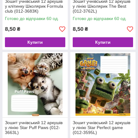
Зошит учнівський 12 аркушів
Зошит учнівський 12 аркушів
у клітинку Школярик Formula
у лінію Школярик The Best
club (012-3683К)
(012-3762L)
Готово до відправки 60 од.
Готово до відправки 60 од.
8,50
8,50
₴
₴
Купити
Купити
Зошит учнівський 12 аркушів
Зошит учнівський 12 аркушів
у лінію Star Puff Paws (012-
у лінію Star Perfect game
3663L)
(012-3595L)