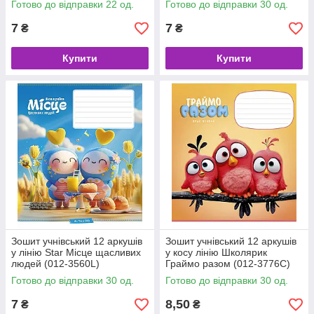
Готово до відправки 22 од.
Готово до відправки 30 од.
7
7
₴
₴
Купити
Купити
Зошит учнівський 12 аркушів
Зошит учнівський 12 аркушів
у лінію Star Місце щасливих
у косу лінію Школярик
людей (012-3560L)
Граймо разом (012-3776C)
Готово до відправки 30 од.
Готово до відправки 30 од.
7
8,50
₴
₴