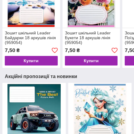
Зошит шкільний Leader
Зошит шкільний Leader
Зоши
Байдарки 18 аркушів лінія
Букети 18 аркушів лінія
Поїз
(959054)
(959054)
(959
7,50
7,50
7,5
₴
₴
Купити
Купити
Акційні пропозиції та новинки