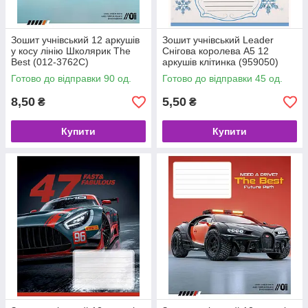
Зошит учнівський 12 аркушів
Зошит учнівський Leader
у косу лінію Школярик The
Снігова королева А5 12
Best (012-3762C)
аркушів клітинка (959050)
Готово до відправки 90 од.
Готово до відправки 45 од.
8,50
5,50
₴
₴
Купити
Купити