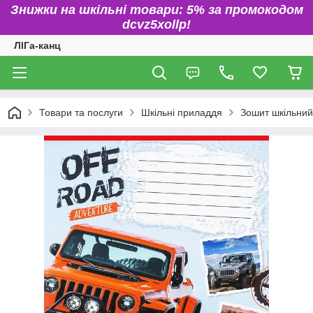
Знижки на шкільні товари: 5% за промокодом
dcvz5xollp!
ЛІГа-канц
Товари та послуги
Шкільні приладдя
Зошит шкільний