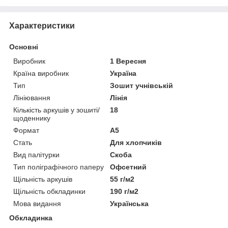
Характеристики
Основні
Виробник
1 Вересня
Країна виробник
Україна
Тип
Зошит учнівській
Лініювання
Лінія
Кількість аркушів у зошиті/
18
щоденнику
Формат
A5
Стать
Для хлопчиків
Вид палітурки
Скоба
Тип поліграфічного паперу
Офсетний
Щільність аркушів
55 г/м2
Щільність обкладинки
190 г/м2
Мова видання
Українська
Обкладинка