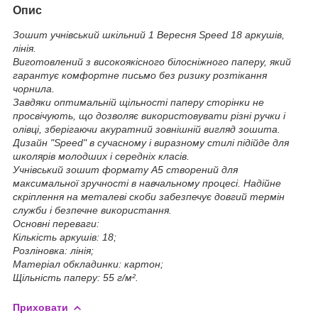
Опис
Зошит учнівський шкільний 1 Вересня Speed 18 аркушів,
лінія.
Виготовлений з високоякісного білосніжного паперу, який
гарантує комфортне письмо без ризику розтікання
чорнила.
Завдяки оптимальній щільності паперу сторінки не
просвічують, що дозволяє використовувати різні ручки і
олівці, зберігаючи акуратний зовнішній вигляд зошита.
Дизайн "Speed" в сучасному і виразному стилі підійде для
школярів молодших і середніх класів.
Учнівський зошит формату А5 створений для
максимальної зручності в навчальному процесі. Надійне
скріплення на металеві скоби забезпечує довгий термін
служби і безпечне використання.
Основні переваги:
Кількість аркушів: 18;
Розліновка: лінія;
Матеріал обкладинки: картон;
Щільність паперу: 55 г/м².
Приховати