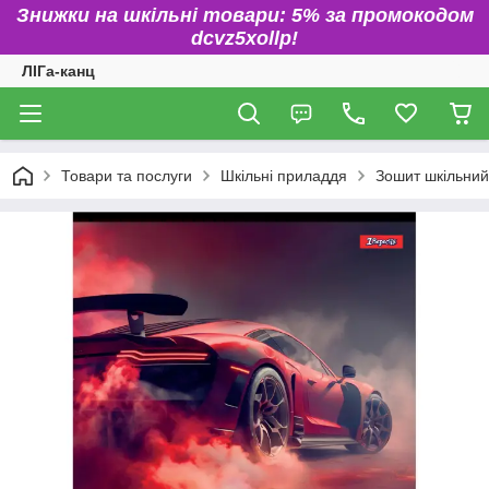
Знижки на шкільні товари: 5% за промокодом
dcvz5xollp!
ЛІГа-канц
Товари та послуги
Шкільні приладдя
Зошит шкільний