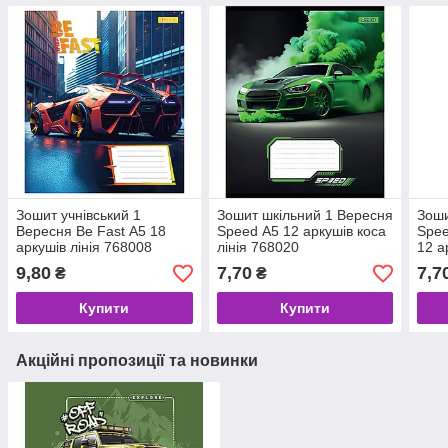
Зошит учнівський 1
Зошит шкільний 1 Вересня
Зоши
Вересня Be Fast А5 18
Speed А5 12 аркушів коса
Spee
аркушів лінія 768008
лінія 768020
12 а
768
9,80
7,70
7,7
₴
₴
Купити
Купити
Акційні пропозиції та новинки