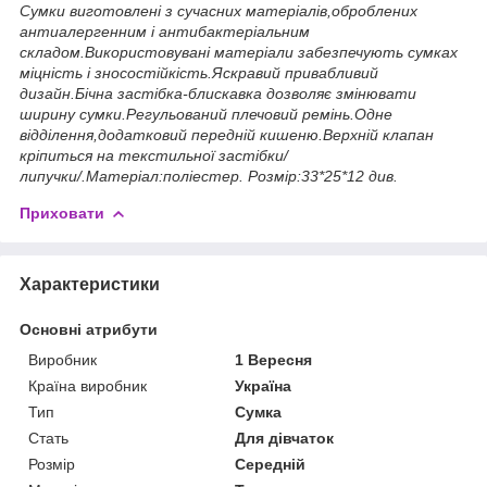
Сумки виготовлені з сучасних матеріалів,оброблених
антиалергенним і антибактеріальним
складом.Використовувані матеріали забезпечують сумках
міцність і зносостійкість.Яскравий привабливий
дизайн.Бічна застібка-блискавка дозволяє змінювати
ширину сумки.Регульований плечовий ремінь.Одне
відділення,додатковий передній кишеню.Верхній клапан
кріпиться на текстильної застібки/
липучки/.Матеріал:поліестер. Розмір:33*25*12 див.
Приховати
Характеристики
Основні атрибути
Виробник
1 Вересня
Країна виробник
Україна
Тип
Сумка
Стать
Для дівчаток
Розмір
Середній