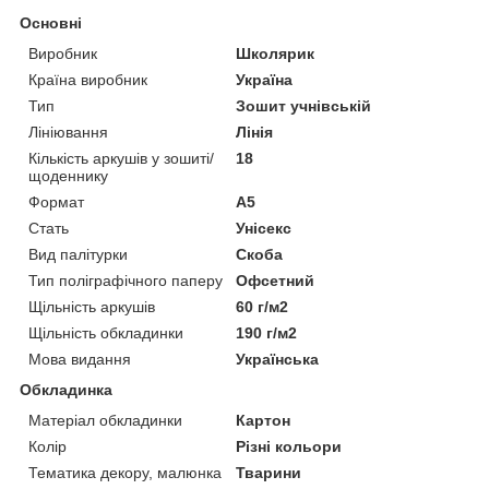
Основні
Виробник
Школярик
Країна виробник
Україна
Тип
Зошит учнівській
Лініювання
Лінія
Кількість аркушів у зошиті/
18
щоденнику
Формат
A5
Стать
Унісекс
Вид палітурки
Скоба
Тип поліграфічного паперу
Офсетний
Щільність аркушів
60 г/м2
Щільність обкладинки
190 г/м2
Мова видання
Українська
Обкладинка
Матеріал обкладинки
Картон
Колір
Різні кольори
Тематика декору, малюнка
Тварини