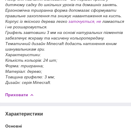
дитячому садку до шкільних уроків та домашніх занять.
Ергономічна тригранна форма допомагає сформувати
правильне захоплення та знижує навантаження на кисть.
Корпус із якісного дерева легко
заточується, не
ламається
і не розшаровується.
Грифель завтовшки 3 мм на основі натуральних пігментів
забезпечує яскраву та насичену кольоропередачу.
Тематичний дизайн Minecraft додасть натхнення юним
шанувальникам гри.
Характеристики:
Кількість кольорів: 24 шт;
Форма: тригранна;
Матеріал: дерево;
Товщина грифелю: 3 мм;
Дизайн: серія Minecraft.
Приховати
Характеристики
Основні