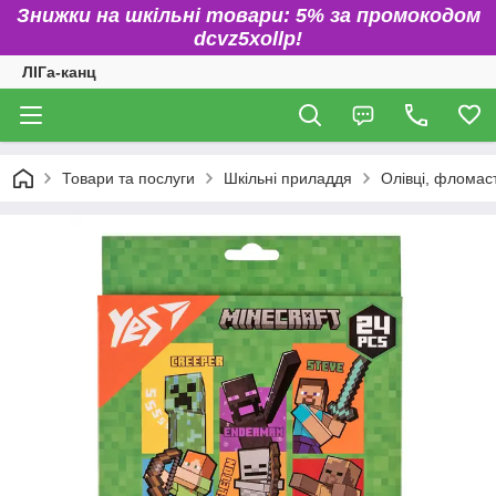
Знижки на шкільні товари: 5% за промокодом
dcvz5xollp!
ЛІГа-канц
Товари та послуги
Шкільні приладдя
Олівці, фломаст