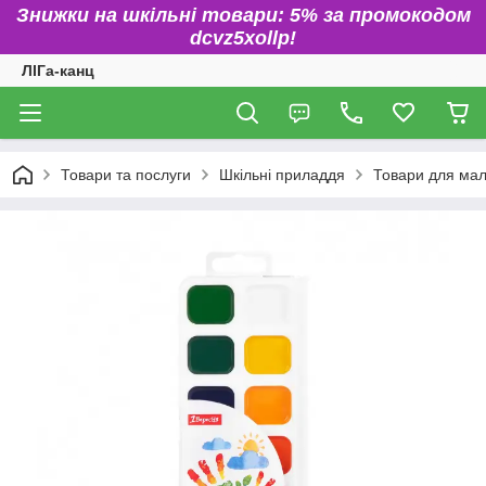
Знижки на шкільні товари: 5% за промокодом
dcvz5xollp!
ЛІГа-канц
Товари та послуги
Шкільні приладдя
Товари для ма