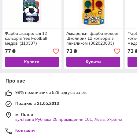
Фарби акварельні 12
Акварельні фарби медові
Фарб
кольорів Yes Football
Школярик 12 кольорів з
коль
медові (110307)
пензликом (302023003)
медо
77
73
73
₴
₴
Купити
Купити
Про нас
99% позитивних з 528 відгуків за рік
Працює з 21.05.2013
м. Львів
вул.Івана Рубчака 25 приміщення 101, Львів, Україна
Контакти