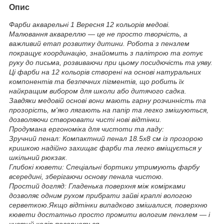
Опис
Фарби акварельні 1 Вересня 12 кольорів медові.
Малювання аквареллю — це не просто творчість, а
важливий етап розвитку дитини. Робота з пензлем
покращує координацію, знайомить з палітрою та готує
руку до письма, розвиваючи при цьому посидючість та уяву.
Ці фарби на 12 кольорів створені на основі натуральних
компонентів та безпечних пігментів, що робить їх
найкращим вибором для школи або дитячого садка.
Завдяки медовій основі вони мають гарну розчинність та
прозорість, м'яко лягають на папір та легко змішуються,
дозволяючи створювати чисті нові відтінки.
Продумана ергономіка для чистоти та ладу:
Зручний пенал: Компактний пенал 18.5x8 см із прозорою
кришкою надійно захищає фарби та легко вміщується у
шкільний рюкзак.
Глибокі кювети: Спеціальні бортики утримують фарбу
всередині, зберігаючи основу пенала чистою.
Простий догляд: Гладенька поверхня між комірками
дозволяє одним рухом прибрати зайві краплі вологою
серветкою.Якщо відтінки випадково змішалися, поверхню
кювети достатньо просто промити вологим пензлем — і
чистий колір повернеться.