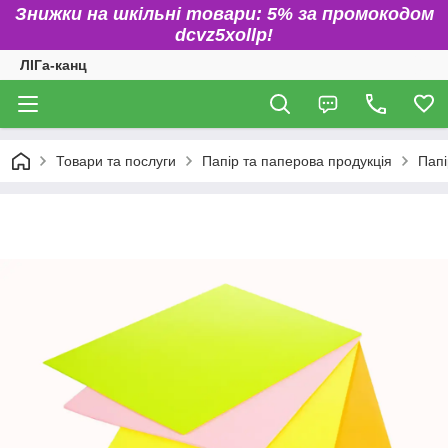
Знижки на шкільні товари: 5% за промокодом
dcvz5xollp!
ЛІГа-канц
Товари та послуги
Папір та паперова продукція
Папі