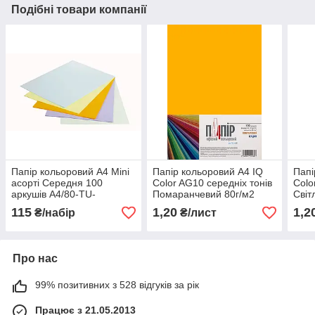
Подібні товари компанії
Папір кольоровий A4 Mini
Папір кольоровий А4 IQ
Папі
асорті Середня 100
Color AG10 середніх тонів
Colo
аркушів А4/80-TU-
Помаранчевий 80г/м2
Світ
5цв.trend
115
1,20
1,2
₴/набір
₴/лист
Про нас
99% позитивних з 528 відгуків за рік
Працює з 21.05.2013