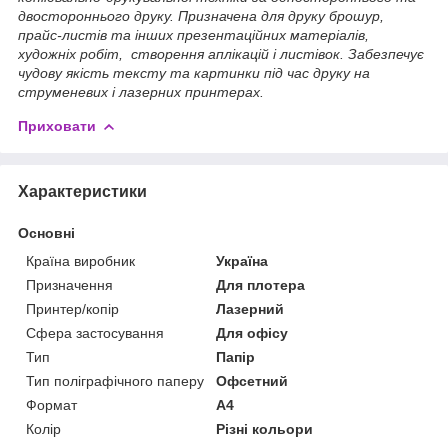
двостороннього друку. Призначена для друку брошур,
прайс-листів та інших презентаційних матеріалів,
художніх робіт, створення аплікацій і листівок. Забезпечує
чудову якість тексту та картинки під час друку на
струменевих і лазерних принтерах.
Приховати
Характеристики
Основні
Країна виробник
Україна
Призначення
Для плотера
Принтер/копір
Лазерний
Сфера застосування
Для офісу
Тип
Папір
Тип поліграфічного паперу
Офсетний
Формат
A4
Колір
Різні кольори