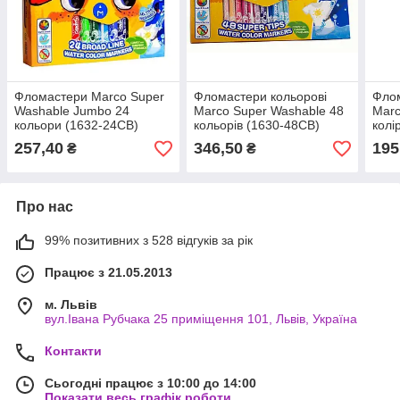
Фломастери Marco Super
Фломастери кольорові
Фло
Washable Jumbo 24
Marco Super Washable 48
Marc
кольори (1632-24CB)
кольорів (1630-48CB)
колі
257,40
346,50
195
₴
₴
Про нас
99% позитивних з 528 відгуків за рік
Працює з 21.05.2013
м. Львів
вул.Івана Рубчака 25 приміщення 101, Львів, Україна
Контакти
Сьогодні працює з 10:00 до 14:00
Показати весь графік роботи