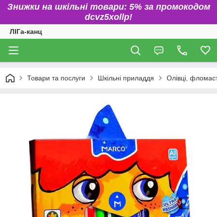
Знижки на шкільні товари: 5% за промокодом
dcvz5xollp!
ЛІГа-канц
Товари та послуги
Шкільні приладдя
Олівці, фломаст