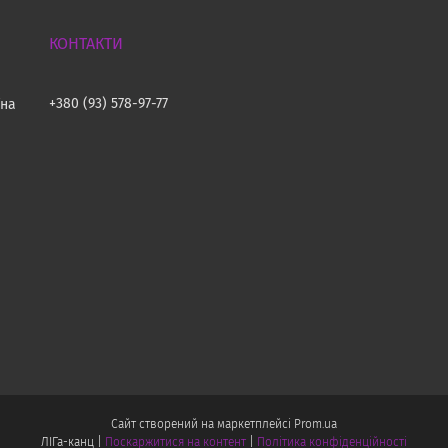
+380 (93) 578-97-77
їна
Сайт створений на маркетплейсі
Prom.ua
ЛІГа-канц |
Поскаржитися на контент
|
Політика конфіденційності