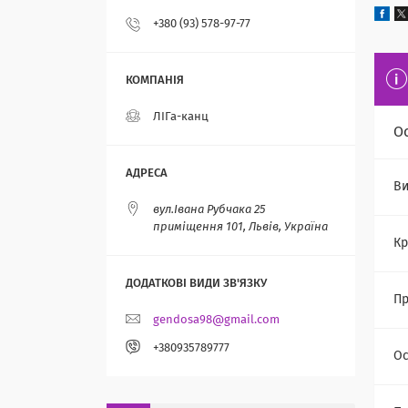
+380 (93) 578-97-77
ЛІГа-канц
О
Ви
вул.Івана Рубчака 25
приміщення 101, Львів, Україна
Кр
Пр
gendosa98@gmail.com
+380935789777
Ос