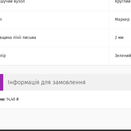
шучий вузол
Круглий
п
Маркер
вщина лінії письма
2 мм
лір
Зелений
Інформація для замовлення
на:
14,40 ₴